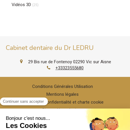
Vidéos 3D
(25)
Cabinet dentaire du Dr LEDRU
29 Bis rue de Fontenoy
02290
Vic sur Aisne
+33323555680
Conditions Générales Utilisation
Mentions légales
Politique de confidentialité et charte cookie
Charte déontologique
Ordre national
Annuaires chirurgiens dentistes