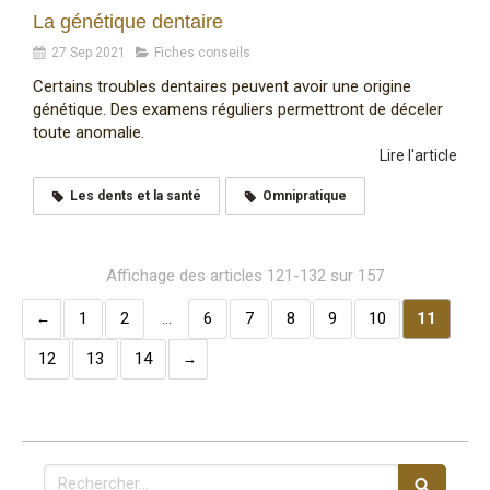
La génétique dentaire
27 Sep 2021
Fiches conseils
Certains troubles dentaires peuvent avoir une origine
génétique. Des examens réguliers permettront de déceler
toute anomalie.
Lire l'article
Les dents et la santé
Omnipratique
Affichage des articles 121-132 sur 157
1
2
…
6
7
8
9
10
11
12
13
14
Rechercher