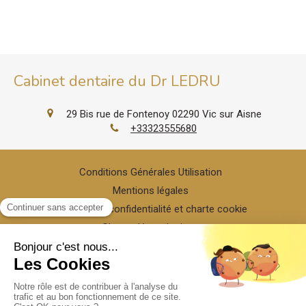
Cabinet dentaire du Dr LEDRU
29 Bis rue de Fontenoy
02290
Vic sur Aisne
+33323555680
Conditions Générales Utilisation
Mentions légales
Politique de confidentialité et charte cookie
Charte déontologique
Ordre national
Annuaires chirurgiens dentistes
Hygiène & Asepsie