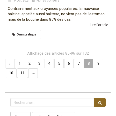
19 Oct 2021
Fiches conseils
Contrairement aux croyances populaires, la mauvaise
haleine, appelée aussi halitose, ne vient pas de l’estomac
mais de la bouche dans 85% des cas.
Lire l'article
Omnipratique
Affichage des articles 85-96 sur 132
1
2
3
4
5
6
7
8
9
10
11
Rechercher