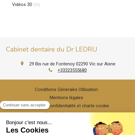
Vidéos 3D
(25)
Cabinet dentaire du Dr LEDRU
29 Bis rue de Fontenoy
02290
Vic sur Aisne
+33323555680
Conditions Générales Utilisation
Mentions légales
Politique de confidentialité et charte cookie
Charte déontologique
Ordre national
Annuaires chirurgiens dentistes