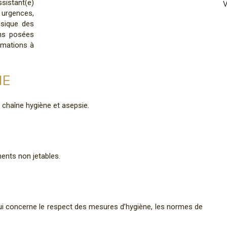
sistant(e)
V
s urgences,
ssique des
ons posées
ormations à
IE
 chaîne hygiène et asepsie.
ments non jetables.
qui concerne le respect des mesures d’hygiène, les normes de