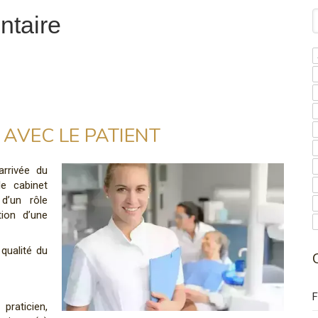
R
ntaire
 AVEC LE PATIENT
arrivée du
le cabinet
 d’un rôle
tion d’une
qualité du
F
 praticien,