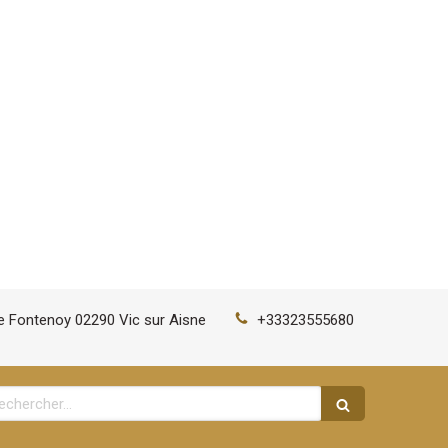
de Fontenoy
02290
Vic sur Aisne
+33323555680
chercher