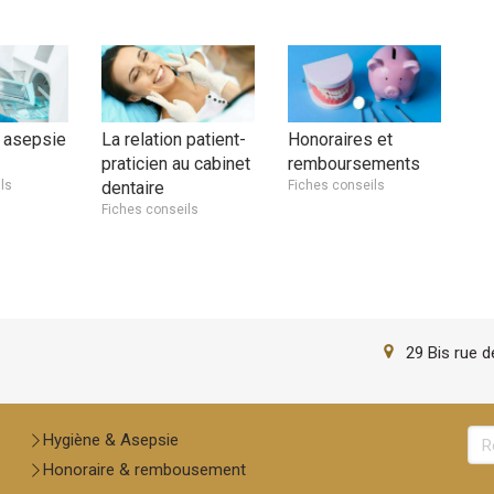
 asepsie
La relation patient-
Honoraires et
praticien au cabinet
remboursements
ls
dentaire
Fiches conseils
Fiches conseils
29 Bis rue 
Re
Hygiène & Asepsie
Honoraire & rembousement